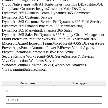
Cloud Native apps with AI- Kubernetes- Cosmos DB/PostgreSQL
Compliance
Customer Insights
Customer Voice
DevOps
Dynamics 365 Business Central
Dynamics 365 Commerce
Dynamics 365 Customer Service
Dynamics 365 Customer Service Pro
Dynamics 365 Field Service
Dynamics 365 Finance
Dynamics 365 Manufacturing
Dynamics 365 Marketing
Dynamics 365 Sales
Dynamics 365 Sales Pro
Dynamics 365 Supply Chain Management
Fraud Protection
Frontline Workers
Github
Linux
Microsoft 365
Microsoft Azure
Microsoft Teams
Mixed Reality
OSS DBs on Azure
Power Apps
Power Automate
Power BI
Power Virtual Agents
Project Operations
Remote Assist
SAP on Azure
Secure Remote Work
Security
SQL Server
Surface & Devices
Viva Connections
Windows Server
Windows Virtual Desktop (WVD)
Workplace Analytics
Viva Learning
Sales
Technical
Transkript
Registrieren
Einloggen
*