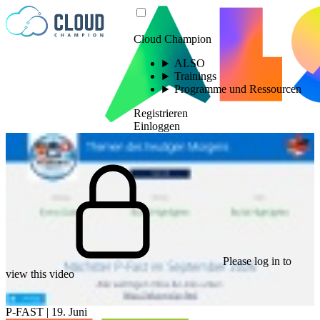
Zum Inhalt springen
Cloud Champion
ALSO
Trainings
Programme und Ressourcen
Registrieren
Einloggen
Please log in to
view this video
P-FAST | 19. Juni