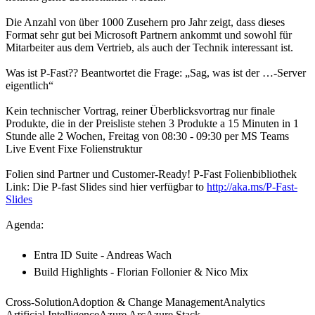
Die Anzahl von über 1000 Zusehern pro Jahr zeigt, dass dieses
Format sehr gut bei Microsoft Partnern ankommt und sowohl für
Mitarbeiter aus dem Vertrieb, als auch der Technik interessant ist.
Was ist P-Fast?? Beantwortet die Frage: „Sag, was ist der …-Server
eigentlich“
Kein technischer Vortrag, reiner Überblicksvortrag nur finale
Produkte, die in der Preisliste stehen 3 Produkte a 15 Minuten in 1
Stunde alle 2 Wochen, Freitag von 08:30 - 09:30 per MS Teams
Live Event Fixe Folienstruktur
Folien sind Partner und Customer-Ready! P-Fast Folienbibliothek
Link: Die P-fast Slides sind hier verfügbar to
http://aka.ms/P-Fast-
Slides
Entra ID Suite - Andreas Wach
Build Highlights - Florian Follonier & Nico Mix
Cross-Solution
Adoption & Change Management
Analytics
Artificial Intelligence
Azure Arc
Azure Stack