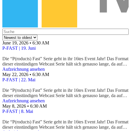
June 19, 2026 • 6:30 AM
P-FAST | 19. Juni
Die “P(roducts) Fast” Serie geht in ihr 16tes Event Jahr! Das Format
dieser einstündigen Webcast Serie hält sich genauso lange, da auf
Basis einer fixen Folienstruktur 3 Produkte zu je rund 15 Minuten
Aufzeichnung ansehen
präsentiert werden.
May 22, 2026 • 6:30 AM
Der Fokus liegt auf aktuellen Microsoft (Business)-Produkten die so
P-FAST | 22. Mai
zeitnah wie möglich vorgestellt werden. Für jedes Produkt erhält
man einen kurzen Überblick, die USPs, Preise (sofern das Produkt
Die “P(roducts) Fast” Serie geht in ihr 16tes Event Jahr! Das Format
schon verfügbar ist), sowie weiterführende Links.
dieser einstündigen Webcast Serie hält sich genauso lange, da auf
Basis einer fixen Folienstruktur 3 Produkte zu je rund 15 Minuten
Aufzeichnung ansehen
Mit diesem Paket an Informationen erhält der Zuseher die optimalen
präsentiert werden.
May 8, 2026 • 6:30 AM
Informationen um einen Gesamtüberblick sowie einen Einstieg zu
Der Fokus liegt auf aktuellen Microsoft (Business)-Produkten die so
P-FAST | 8. Mai
aktueller Microsoft Technologie zu bekommen. Alle Informationen
zeitnah wie möglich vorgestellt werden. Für jedes Produkt erhält
sind öffentlich verfügbar und können somit auch in Gesprächen mit
man einen kurzen Überblick, die USPs, Preise (sofern das Produkt
Die “P(roducts) Fast” Serie geht in ihr 16tes Event Jahr! Das Format
Kunden verwendet werden, des Weiteren stellen wir alle Folien als
schon verfügbar ist), sowie weiterführende Links.
dieser einstündigen Webcast Serie hält sich genauso lange, da auf