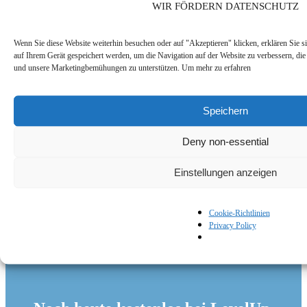
WIR FÖRDERN DATENSCHUTZ
Offline-Unterstützung
Wenn Sie diese Website weiterhin besuchen oder auf "Akzeptieren" klicken, erklären Sie s
auf Ihrem Gerät gespeichert werden, um die Navigation auf der Website zu verbessern, die
und unsere Marketingbemühungen zu unterstützen. Um mehr zu erfahren
Offline-Unterstützung mit bidirektionaler E-Mail-Integration und
integrierter Chat-Funktion
Speichern
Deny non-essential
Einstellungen anzeigen
Cookie-Richtlinien
Privacy Policy