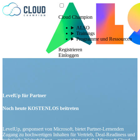
Zum Inhalt springen
Cloud Champion
ALSO
Trainings
Programme und Ressourcen
Registrieren
Einloggen
LevelUp für Partner
Noch heute KOSTENLOS beitreten
LevelUp, gesponsert von Microsoft, bietet Partner-Lernenden
Zugang zu hochwertigen Inhalten für Vertrieb, Deal-Readiness und