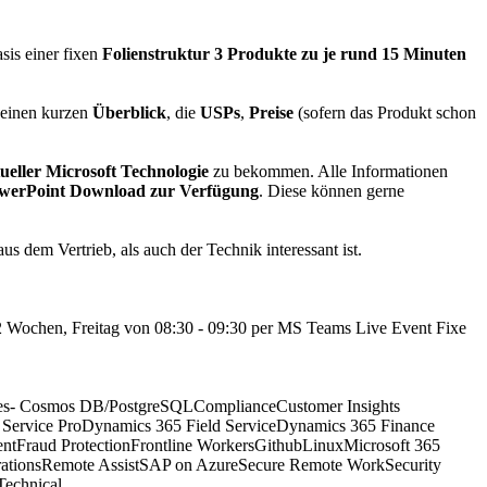
sis einer fixen
Folienstruktur 3 Produkte zu je rund 15 Minuten
n einen kurzen
Überblick
, die
USPs
,
Preise
(sofern das Produkt schon
ueller Microsoft Technologie
zu bekommen. Alle Informationen
s PowerPoint Download zur Verfügung
. Diese können gerne
s dem Vertrieb, als auch der Technik interessant ist.
lle 2 Wochen, Freitag von 08:30 - 09:30 per MS Teams Live Event Fixe
etes- Cosmos DB/PostgreSQL
Compliance
Customer Insights
Service Pro
Dynamics 365 Field Service
Dynamics 365 Finance
ent
Fraud Protection
Frontline Workers
Github
Linux
Microsoft 365
ations
Remote Assist
SAP on Azure
Secure Remote Work
Security
Technical