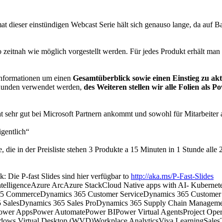
t dieser einstündigen Webcast Serie hält sich genauso lange, da auf Ba
o zeitnah wie möglich vorgestellt werden. Für jedes Produkt erhält ma
 Informationen um einen
Gesamtüberblick sowie einen Einstieg zu akt
 Kunden verwendet werden,
des Weiteren stellen wir alle Folien al
 sehr gut bei Microsoft Partnern ankommt und sowohl für Mitarbeiter au
igentlich“
te, die in der Preisliste stehen 3 Produkte a 15 Minuten in 1 Stunde a
: Die P-fast Slides sind hier verfügbar to
http://aka.ms/P-Fast-Slides
ntelligence
Azure Arc
Azure Stack
Cloud Native apps with AI- Kubern
65 Commerce
Dynamics 365 Customer Service
Dynamics 365 Customer 
 Sales
Dynamics 365 Sales Pro
Dynamics 365 Supply Chain Managem
ower Apps
Power Automate
Power BI
Power Virtual Agents
Project Oper
dows Virtual Desktop (WVD)
Workplace Analytics
Viva Learning
Sales