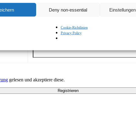
eichern
Deny non-essential
Einstellunge
Cookie-Richtlinien
Mobiltelefon
*
Privacy Policy
Maximal
14
Ziffern
rung
gelesen und akzeptiere diese.