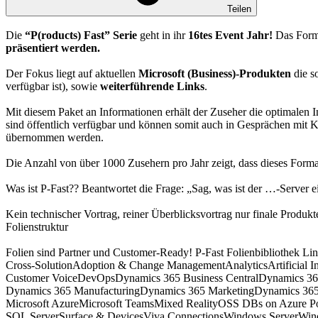
Teilen
Die
“P(roducts) Fast” Serie
geht in ihr
16tes Event Jahr!
Das Forma
präsentiert werden.
Der Fokus liegt auf aktuellen
Microsoft (Business)-Produkten
die s
verfügbar ist), sowie
weiterführende Links
.
Mit diesem Paket an Informationen erhält der Zuseher die optimalen
sind öffentlich verfügbar und können somit auch in Gesprächen mit
übernommen werden.
Die Anzahl von über 1000 Zusehern pro Jahr zeigt, dass dieses Format
Was ist P-Fast?? Beantwortet die Frage: „Sag, was ist der …-Server e
Kein technischer Vortrag, reiner Überblicksvortrag nur finale Produk
Folienstruktur
Folien sind Partner und Customer-Ready! P-Fast Folienbibliothek Link
Cross-Solution
Adoption & Change Management
Analytics
Artificial I
Customer Voice
DevOps
Dynamics 365 Business Central
Dynamics 3
Dynamics 365 Manufacturing
Dynamics 365 Marketing
Dynamics 365
Microsoft Azure
Microsoft Teams
Mixed Reality
OSS DBs on Azure
P
SQL Server
Surface & Devices
Viva Connections
Windows Server
Win