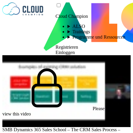
Zum Inhalt springen
Cloud Champion
ALSO
Trainings
Programme und Ressourcen
Registrieren
Einloggen
Please log in to
view this video
SMB Dynamics 365 Sales School – The CRM Sales Process –